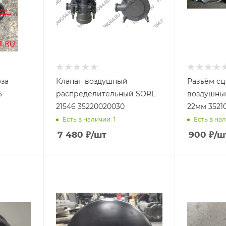
оза
Клапан воздушный
Разъём с
6
распределительный SORL
воздушный
21546 35220020030
22мм 35210
Есть в наличии: 1
Есть в нал
7 480
₽
/шт
900
₽
/ш