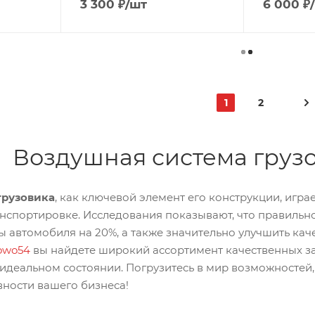
3 300
₽
/шт
6 000
₽
1
2
Воздушная система груз
грузовика
, как ключевой элемент его конструкции, иг
анспортировке. Исследования показывают, что правил
 автомобиля на 20%, а также значительно улучшить качес
owo54
вы найдете широкий ассортимент качественных за
идеальном состоянии. Погрузитесь в мир возможностей, 
ости вашего бизнеса!