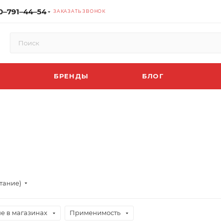
0‒791‒44‒54
ЗАКАЗАТЬ ЗВОНОК
БРЕНДЫ
БЛОГ
тание)
е в магазинах
Применимость