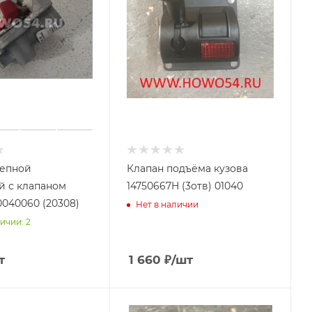
цепной
Клапан подъёма кузова
 с клапаном
14750667H (3отв) 01040
0040060 (20308)
Нет в наличии
ичии: 2
т
1 660
₽
/шт