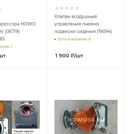
Клапан воздушный
прессора HOWO
управления пневмо
) (06719)
подвески сидения (19094)
65
Есть в наличии: 6
ичии: 1
шт
1 900
₽
/шт