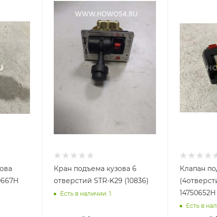
зова
Кран подъема кузова 6
Клапан по
0667H
отверстий STR-K29 (10836)
(4отверст
14750652H
Есть в наличии: 1
Есть в нал