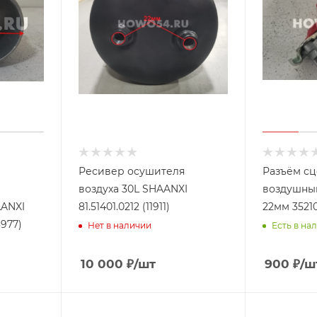
Ресивер осушителя
Разъём с
воздуха 30L SHAANXI
воздушный
81.51401.0212 (11911)
22мм 3521
977)
Нет в наличии
Есть в нал
10 000
₽
/шт
900
₽
/ш