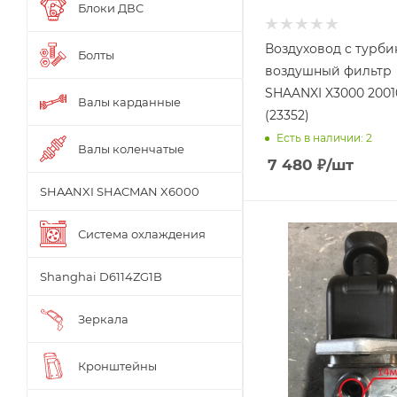
Блоки ДВС
Воздуховод с турби
Болты
воздушный фильтр
SHAANXI X3000 2001
Валы карданные
(23352)
Есть в наличии: 2
Валы коленчатые
7 480
₽
/шт
SHAANXI SHACMAN X6000
Система охлаждения
Shanghai D6114ZG1B
Зеркала
Кронштейны