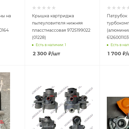
ны на
Крышка картриджа
Патрубок
пылеуловителя нижняя
турбоком
0164
пласстмассовая 9725199022
(алюминий
(01228)
6126001103
Есть в наличии: 1
Есть в нал
2 300
₽
/шт
1 700
₽
/