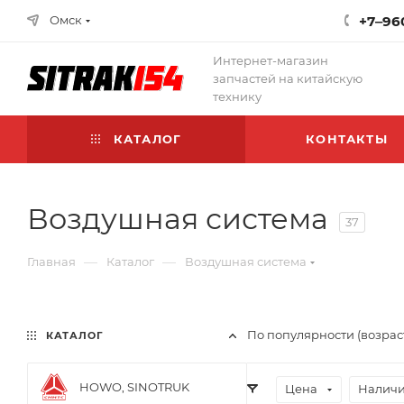
Омск
+7‒96
Интернет-магазин
запчастей на китайскую
технику
КАТАЛОГ
КОНТАКТЫ
Воздушная система
37
—
—
Главная
Каталог
Воздушная система
По популярности (возрас
КАТАЛОГ
HOWO, SINOTRUK
Цена
Наличи