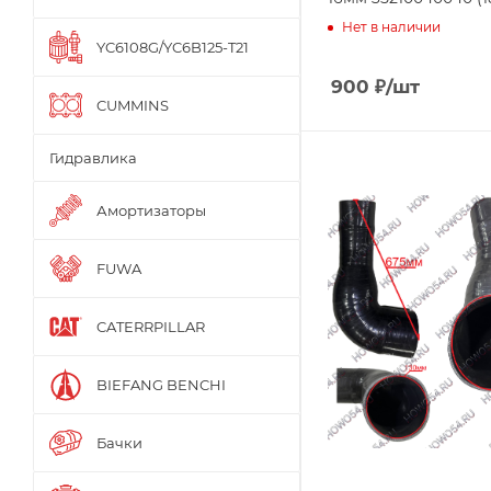
Нет в наличии
YC6108G/YC6B125-T21
900
₽
/шт
CUMMINS
Гидравлика
Амортизаторы
FUWA
CATERRPILLAR
BIEFANG BENCHI
Бачки