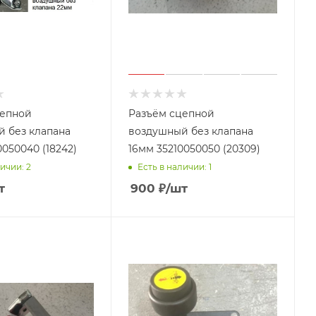
цепной
Разъём сцепной
 без клапана
воздушный без клапана
050040 (18242)
16мм 35210050050 (20309)
ичии: 2
Есть в наличии: 1
т
900
₽
/шт