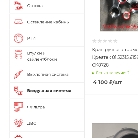
Оптика
Остекление кабины
РТИ
Кран ручного торм
Втулки и
Креатек 81.52315.615
сайлентблоки
CK8728
Есть в наличии: 2
Выхлопная система
4 100
₽
/шт
Воздушная система
Фильтра
ДВС