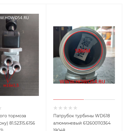
ого тормоза
Патрубок турбины WD618
2315.6156
алюминевый 612600110364
1)
19048