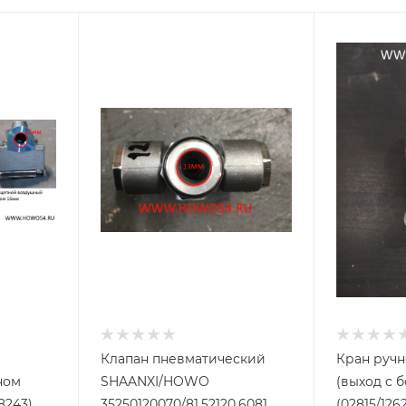
Клапан пневматический
Кран ручн
ном
SHAANXI/HOWO
(выход с боку) 81.5
8243)
35250120070/81.52120.6081
(02815/1262