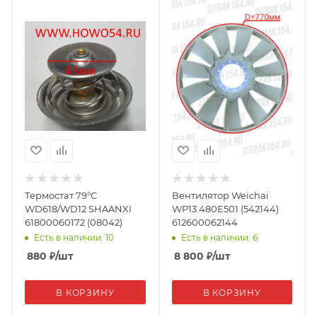
Термостат 79°C
Вентилятор Weichai
WD618/WD12 SHAANXI
WP13.480E501 (542144)
61800060172 (08042)
612600062144
Есть в наличии: 10
Есть в наличии: 6
880
₽
/шт
8 800
₽
/шт
В КОРЗИНУ
В КОРЗИНУ