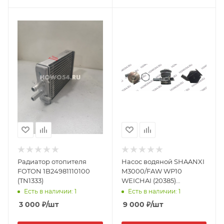
Радиатор отопителя
Насос водяной SHAANXI
FOTON 1B24981110100
M3000/FAW WP10
(TN1333)
WEICHAI (20385)
1307WC0006/612630061042
Есть в наличии: 1
Есть в наличии: 1
3 000
₽
/шт
9 000
₽
/шт