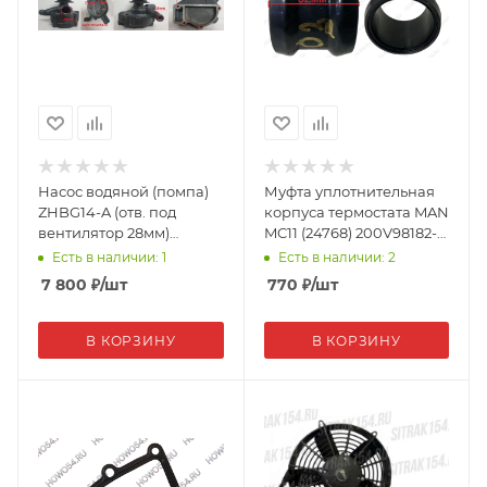
Насос водяной (помпа)
Муфта уплотнительная
ZHBG14-A (отв. под
корпуса термостата MAN
вентилятор 28мм)
MC11 (24768) 200V98182-
P00080 (5470207)
0003
Есть в наличии: 1
Есть в наличии: 2
7 800
₽
/шт
770
₽
/шт
В КОРЗИНУ
В КОРЗИНУ