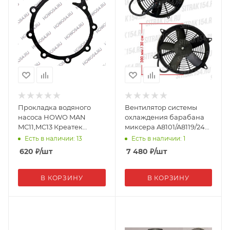
Прокладка водяного
Вентилятор системы
насоса HOWO MAN
охлаждения барабана
MC11,MC13 Креатек
миксера A8101/A8119/24V
201V06901-0192 CK9623
(18331)
Есть в наличии: 13
Есть в наличии: 1
620
₽
/шт
7 480
₽
/шт
В КОРЗИНУ
В КОРЗИНУ