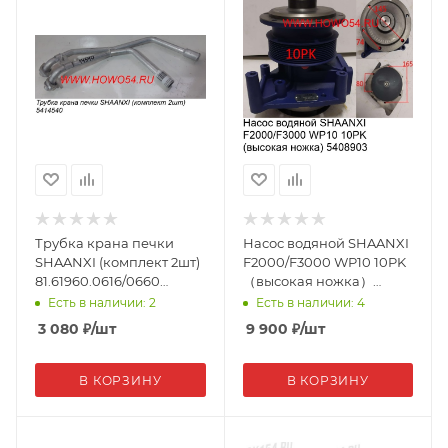
Трубка крана печки
Насос водяной SHAANXI
SHAANXI (комплект 2шт)
F2000/F3000 WP10 10PK
81.61960.0616/0660
（высокая ножка）
(14540)
612600061497 08903
Есть в наличии: 2
Есть в наличии: 4
3 080
₽
/шт
9 900
₽
/шт
В КОРЗИНУ
В КОРЗИНУ