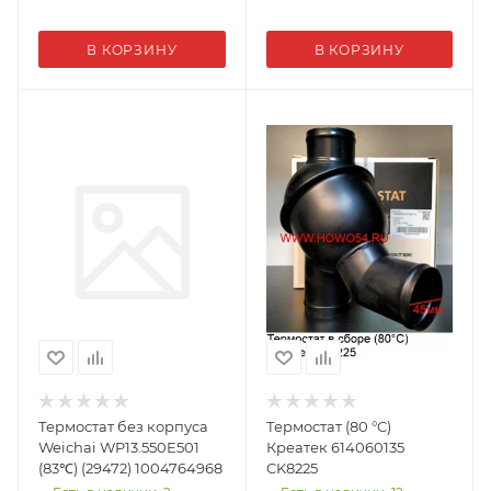
В КОРЗИНУ
В КОРЗИНУ
Термостат без корпуса
Термостат (80 °C)
Weichai WP13.550E501
Креатек 614060135
(83℃) (29472) 1004764968
CK8225