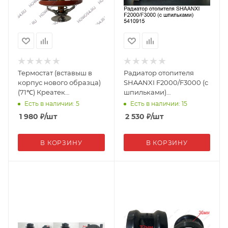
Термостат (вставыш в
Радиатор отопителя
корпус нового образца)
SHAANXI F2000/F3000 (с
(71℃) Креатек
шпильками)
WD615/WP10-JWQX-71
81.61960.0067 (10915)
Есть в наличии: 5
Есть в наличии: 15
(CK1140)
1 980
₽
/шт
2 530
₽
/шт
В КОРЗИНУ
В КОРЗИНУ