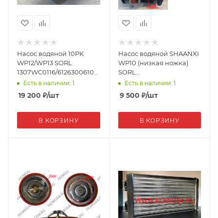
Насос водяной 10PK
Насос водяной SHAANXI
WP12/WP13 SORL
WP10 (низкая ножка)
1307WC0116/612630061073
SORL
(18680)
1307WC0019/612600061603
Есть в наличии: 1
Есть в наличии: 1
(13666)
19 200
₽
/шт
9 500
₽
/шт
В КОРЗИНУ
В КОРЗИНУ