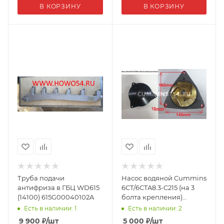
В КОРЗИНУ
В КОРЗИНУ
Труба подачи
Насос водяной Cummins
антифриза в ГБЦ WD615
6CT/6CTA8.3-C215 (на 3
(14100) 615G00040102A
болта крепления)
966841/4309478 04693
Есть в наличии: 1
Есть в наличии: 2
9 900
₽
/шт
5 000
₽
/шт