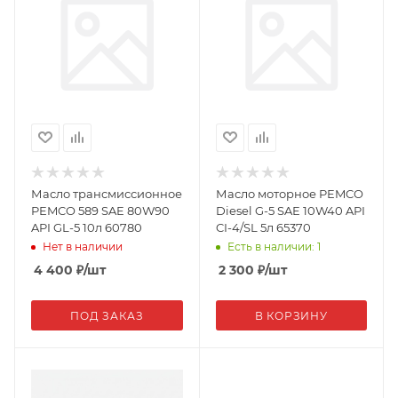
Масло трансмиссионное
Масло моторное PEMCO
PEMCO 589 SAE 80W90
Diesel G-5 SAE 10W40 API
API GL-5 10л 60780
CI-4/SL 5л 65370
Нет в наличии
Есть в наличии: 1
4 400
₽
/шт
2 300
₽
/шт
ПОД ЗАКАЗ
В КОРЗИНУ