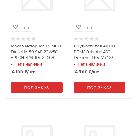
Масло моторное PEMCO
Жидкость для АКПП
Diesel M-50 SAE 20W50
PEMCO iMatic 430
API CH-4/SL10л 24569
Dexron III 10л 74423
Нет в наличии
Нет в наличии
4 100
₽
/шт
4 700
₽
/шт
ПОД ЗАКАЗ
ПОД ЗАКАЗ