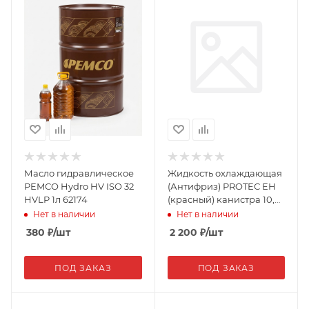
Масло гидравлическое
Жидкость охлаждающая
PEMCO Hydro HV ISO 32
(Антифриз) PROTEC EH
HVLP 1л 62174
(красный) канистра 10,0
кг (02305)
Нет в наличии
Нет в наличии
380
₽
/шт
2 200
₽
/шт
ПОД ЗАКАЗ
ПОД ЗАКАЗ