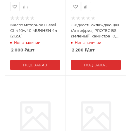
Масло моторное Diesel
Жидкость охлаждающая
CI-4 10w40 MUNHEN 4л
(Антифриз) PROTEC BS
(21356)
(зеленый) канистра 10,0
кг (02308)
Нет в наличии
Нет в наличии
2 000
₽
/шт
2 200
₽
/шт
ПОД ЗАКАЗ
ПОД ЗАКАЗ