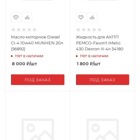
Масло моторное Diesel
Жидкость для АКПП
CI-4 10w40 MUNHEN 20л
PEMCO-Favorit iMatic
(56892)
430 Dexron III 4л 34180
Нет в наличии
Нет в наличии
8 000
₽
/шт
1 800
₽
/шт
ПОД ЗАКАЗ
ПОД ЗАКАЗ