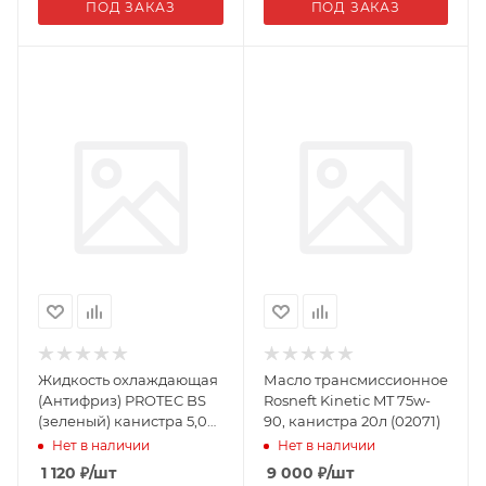
ПОД ЗАКАЗ
ПОД ЗАКАЗ
Жидкость охлаждающая
Масло трансмиссионное
(Антифриз) PROTEC BS
Rosneft Kinetic MT 75w-
(зеленый) канистра 5,0
90, канистра 20л (02071)
кг (02309)
Нет в наличии
Нет в наличии
1 120
₽
/шт
9 000
₽
/шт