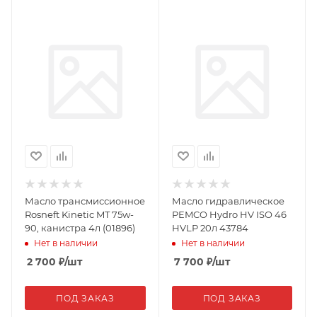
Масло трансмиссионное
Масло гидравлическое
Rosneft Kinetic MT 75w-
PEMCO Hydro HV ISO 46
90, канистра 4л (01896)
HVLP 20л 43784
Нет в наличии
Нет в наличии
2 700
₽
/шт
7 700
₽
/шт
ПОД ЗАКАЗ
ПОД ЗАКАЗ